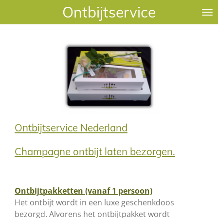
Ontbijtservice
Ga
direct
naar
de
hoofdinhoud
Ontbijtservice Nederland
Champagne ontbijt laten bezorgen.
Ontbijtpakketten (vanaf 1 persoon)
Het ontbijt wordt in een luxe geschenkdoos
bezorgd. Alvorens het ontbijtpakket wordt